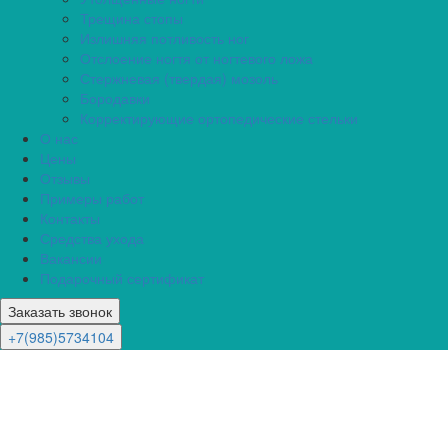
Трещина стопы
Излишняя потливость ног
Отслоение ногтя от ногтевого ложа
Стержневая (твердая) мозоль
Бородавки
Корректирующие ортопедические стельки
О нас
Цены
Отзывы
Примеры работ
Контакты
Средства ухода
Вакансии
Подарочный сертификат
Заказать звонок
+7(985)5734104