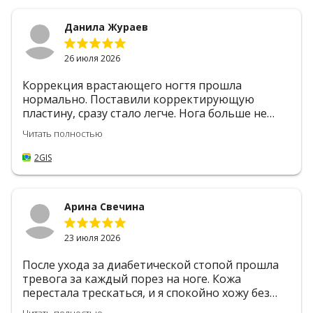
Данила Жураев
26 июля 2026
Коррекция врастающего ногтя прошла
нормально. Поставили корректирующую
пластину, сразу стало легче. Нога больше не
болит, и ходить теперь удобно. Сделали
Читать полностью
аккуратно, без лишней боли, за пару минут.
2GIS
Арина Свечина
23 июля 2026
После ухода за диабетической стопой прошла
тревога за каждый порез на ноге. Кожа
перестала трескаться, и я спокойно хожу без
страха осложнений.